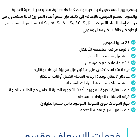
يتمتع فريق المسعفين لدينا بخبرة واسعة وكفاءة عالية، مما يضمن الرعاية الفورية
والحيوية لجميع المرضى. بالإضافة إلى ذلك، فإن جميع أطباء الطوارئ لدينا معتمدون في
دورات إنقاذ الحياة الأمريكية مثل ACLS وATLS وPALS وBLS، مما يعزز استعدادهم
لإدارة كل حالة بشكل فعال ومهني.
25 سريرا للمرضى
6 غرف مراقبة مخصصة للأطفال
غرفة عزل مخصصة للأطفال
12 غرفة علاج مع مرفق عزل
عيادة متكاملة تحتوي على غرفتين عزل مجهزة باجراءات وقائية
عيادتان تابعتان لوحدة الرعاية العاجلة لتقليل أوقات الانتظار
غرفة عمليات مخصصة للجراحات البسيطة
غرف العناية الحرجة المجهزة بأحدث الأجهزة الطبية للتعامل مع الحالات الحرجة
غرفة العمليات للجراحات البسيطة
جهاز الموجات فوق الصوتية الموجود داخل قسم الطوارئ
غرف الفرز لتسريع تقديم الخدمة
خدمات الإسعاف وقسم