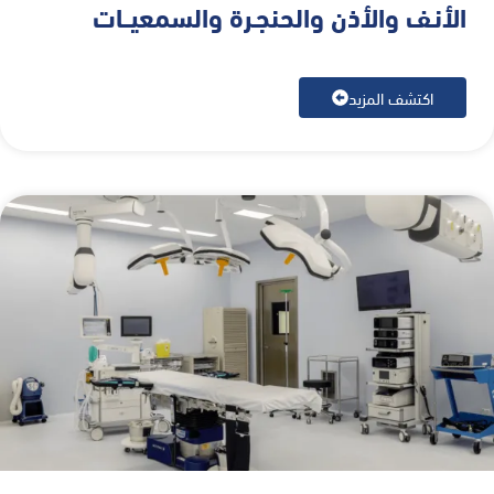
الأنـف والأذن والحنجـرة والسمعيــات
اكتشف المزيد