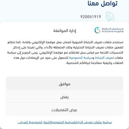
تواصل معنا
920051919
info@alsalamahospital.com
إدارة الموافقة
طريق الملك عبدالعزيز, حي الشاطئ,
نستخدم ملفات تعريف الارتباط الضرورية لضمان عمل موقعنا الإلكتروني بكفاءة. كما نتطلع
جدة, المملكة العربية السعودية
لتفعيل ملفات تعريف الارتباط التحليلية وتلك المتعلقة بالأداء، والتي تعيننا على إدخال
التحسينات اللازمة عبر قياس سبل تفاعلكم مع موقعنا الإلكتروني. يرجى الرجوع إلى سياسة
ملفات
تعريف الارتباط
و
سياسة الخصوصية
للحصول على مزيد من الإيضاحات حول هذه
الملفات وكيفية معالجتنا لبياناتكم الشخصية.
موافق
رفض
جميع الحقوق محفوظة لمستشفى السلامة © 2024
عرض التفضيلات
سياسة ملفات تعريف الارتباط
سياسة الخصوصية
إشعار الخصوصية للمرضى
القائمة
Specialties
Facilities
Contact
App