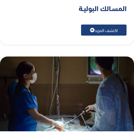
المسـالك البوليـة
اكتشف المزيد