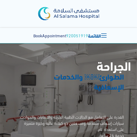
القائمة
BookAppointment
920051919
الجراحة
الطـوارئ￼￼ والخدمات
الإسعافية
القدرة على التعامل مع الحالات الطبية الحرجة والاصابات والحوادث.
سيارات إسعاف متقدمة ومسعفين ذو كفاءة عالية وخبرة متميزة
على استعداد تام.
خدمة 24 ساعة.