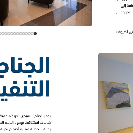
افة إلى
البحر وعلى
اهى لضيوف
الجناح
التنف
يوفر الجناح التنفيذي تجربة فندقية
خدمات استثنائية، بوجود الدعم 
رعاية شخصية مميزة لضمان تجربة م