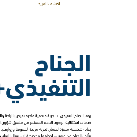
اكتشف المزيد
الجناح
التنفيذي+
يوفر الجناح التنفيذي + تجربة فندقية فاخرة تفيض بالراحة وا
خدمات استثنائية، بوجود الدعم المستمر من منسق شؤون 
رعاية شخصية مميزة لضمان تجربة مريحة لضيوفنا وزوارهم.
يتألف الجناح من غرفتين، إحداهما مخصصة لاستقبال الزوار،