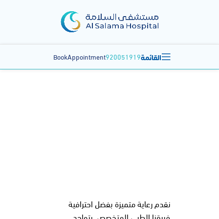
القائمة
BookAppointment
920051919
التخدير وعلاج الألم
نقدم رعاية متميزة بفضل احترافية
فريقنا الطبي المتخصص. يتواجد