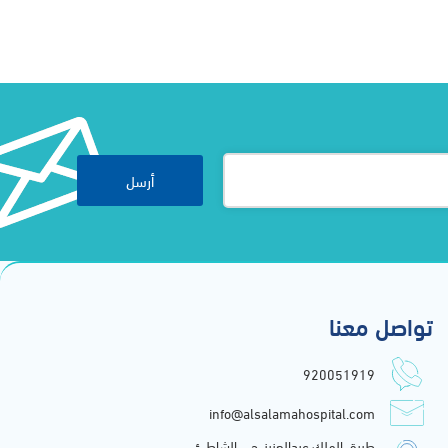
أرسل
تواصل معنا
920051919
info@alsalamahospital.com
طريق الملك عبدالعزيز, حي الشاطئ,