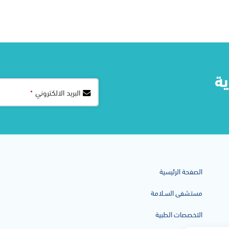
ة​
Your
البريد الالكتروني
*
Website
*
الصفحة الرئيسية
مستـشفى السـلامة
التخصصات الطبية