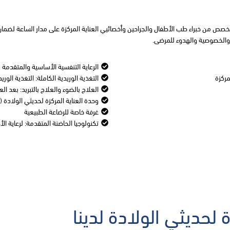
صص من خبراء طب الأطفال والجراحين وأخصائيي العناية المركزة على مدار الساعة لضمان ر
ة والخصوصية والهدوء للمرضى.
الرعاية التنفسية الأساسية والمتقدمة
مركزة
التغذية الوريدية الكاملة: التغذية الوريد
العلاج بالضوء والعلاج بالتبريد: بعد ال
وحدة العناية المركزة لحديثي الولادة (NICU): سعة 22 سريرًا مع غرف عزل
غرفة خاصة للرضاعة الطبيعية
تكنولوجيا الحاضنة المتقدمة: لرعاية ال
 لحديثي الولادة لدينا