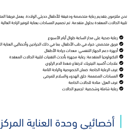
نحن ملتزمون بتقديم رعاية متخصصة ودقيقة للأطفال حديثي الولادة. يعمل فريقنا المتخ
تلبية الحالات المعقدة بحلول متقدمة. تم تصميم المساحات بعناية لتوفير الراحة العالي
رعاية صحية على مدار الساعة طوال أيام الأسبوع
فريق متخصص: خبراء في طب الأطفال، بما في ذلك الجراحين وأخصائيي العناية ال
أجهزة دعم الجهاز التنفسي: معدات جراحة الأطفال
التكنولوجيا المتقدمة: رعاية مجهزة بأحدث التقنيات لتلبية الحالات المعقدة
علاجات أكسيد النيتريك: لارتفاع ضغط الدم الرئوي
غرف الرعاية الخاصة: ضمان الخصوصية والراحة التامة
المساحات المصممة: خلق الهدوء والسلام للمرضى
غرف العزل: متاحة للحالات الخاصة
رعاية شاملة وشخصية: لجميع الحالات
أخصائيي وحدة العناية المركزة