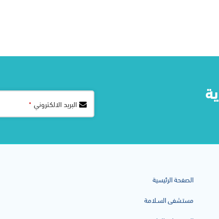
ة​
Phone
البريد الالكتروني
*
Number
*
الصفحة الرئيسية
مستـشفى السـلامة