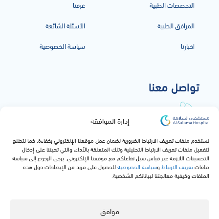
التخصصات الطبية
غرفنا
المرافق الطبية
الأسئلة الشائعة
اخبارنا
سياسة الخصوصية
تواصل معنا
920051919
إدارة الموافقة
info@alsalamahospital.com
نستخدم ملفات تعريف الارتباط الضرورية لضمان عمل موقعنا الإلكتروني بكفاءة. كما نتطلع
طريق الملك عبدالعزيز, حي الشاطئ,
لتفعيل ملفات تعريف الارتباط التحليلية وتلك المتعلقة بالأداء، والتي تعيننا على إدخال
جدة, المملكة العربية السعودية
التحسينات اللازمة عبر قياس سبل تفاعلكم مع موقعنا الإلكتروني. يرجى الرجوع إلى سياسة
ملفات
تعريف الارتباط
و
سياسة الخصوصية
للحصول على مزيد من الإيضاحات حول هذه
الملفات وكيفية معالجتنا لبياناتكم الشخصية.
موافق