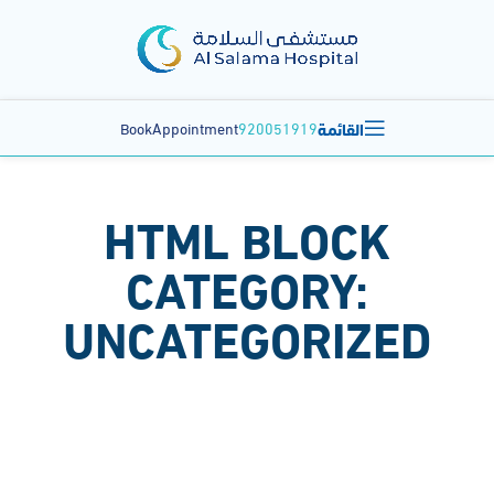
القائمة
BookAppointment
920051919
HTML BLOCK
CATEGORY:
UNCATEGORIZED
It seems we can't find what you're looking for.