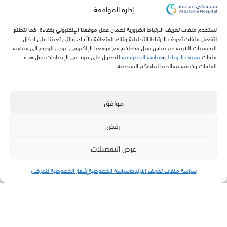
إدارة الموافقة
نستخدم ملفات تعريف الارتباط الضرورية لضمان عمل موقعنا الإلكتروني بكفاءة. كما نتطلع
لتفعيل ملفات تعريف الارتباط التحليلية وتلك المتعلقة بالأداء، والتي تعيننا على إدخال
التحسينات اللازمة عبر قياس سبل تفاعلكم مع موقعنا الإلكتروني. يرجى الرجوع إلى سياسة
ملفات
تعريف الارتباط
و
سياسة الخصوصية
للحصول على مزيد من الإيضاحات حول هذه
مستـشفى السـلامة
الخريطة
الملفات وكيفية معالجتنا لبياناتكم الشخصية.
التخصصات الطبية
غرفنا
المرافق الطبية
الأسئلة الشائعة
موافق
اخبارنا
سياسة الخصوصية
رفض
عرض التفضيلات
تواصل معنا
سياسة ملفات تعريف الارتباط
سياسة الخصوصية
إشعار الخصوصية للمرضى
القائمة
Specialties
Facilities
Contact
App
920051919
info@alsalamahospital.com
طريق الملك عبدالعزيز, حي الشاطئ,