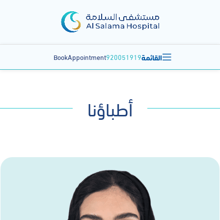
القائمة
BookAppointment
920051919
أطباؤنا