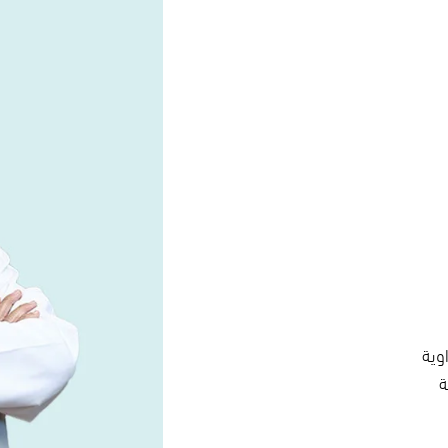
وية
ة