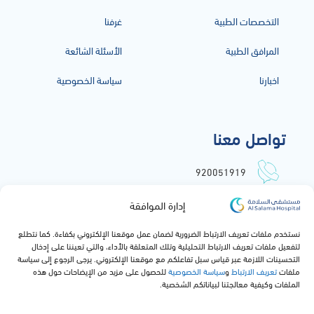
التخصصات الطبية
غرفنا
المرافق الطبية
الأسئلة الشائعة
اخبارنا
سياسة الخصوصية
تواصل معنا
920051919
info@alsalamahospital.com
إدارة الموافقة
طريق الملك عبدالعزيز, حي الشاطئ,
نستخدم ملفات تعريف الارتباط الضرورية لضمان عمل موقعنا الإلكتروني بكفاءة. كما نتطلع
جدة, المملكة العربية السعودية
لتفعيل ملفات تعريف الارتباط التحليلية وتلك المتعلقة بالأداء، والتي تعيننا على إدخال
التحسينات اللازمة عبر قياس سبل تفاعلكم مع موقعنا الإلكتروني. يرجى الرجوع إلى سياسة
ملفات
تعريف الارتباط
و
سياسة الخصوصية
للحصول على مزيد من الإيضاحات حول هذه
الملفات وكيفية معالجتنا لبياناتكم الشخصية.