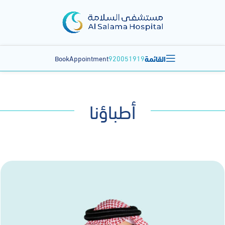
القائمة
BookAppointment
920051919
أطباؤنا