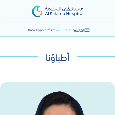
القائمة
BookAppointment
920051919
أطباؤنا