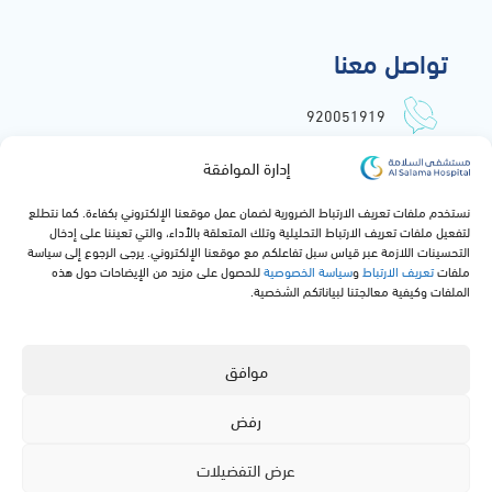
تواصل معنا
920051919
info@alsalamahospital.com
إدارة الموافقة
طريق الملك عبدالعزيز, حي الشاطئ,
نستخدم ملفات تعريف الارتباط الضرورية لضمان عمل موقعنا الإلكتروني بكفاءة. كما نتطلع
جدة, المملكة العربية السعودية
لتفعيل ملفات تعريف الارتباط التحليلية وتلك المتعلقة بالأداء، والتي تعيننا على إدخال
التحسينات اللازمة عبر قياس سبل تفاعلكم مع موقعنا الإلكتروني. يرجى الرجوع إلى سياسة
ملفات
تعريف الارتباط
و
سياسة الخصوصية
للحصول على مزيد من الإيضاحات حول هذه
الملفات وكيفية معالجتنا لبياناتكم الشخصية.
موافق
رفض
جميع الحقوق محفوظة لمستشفى السلامة © 2024
عرض التفضيلات