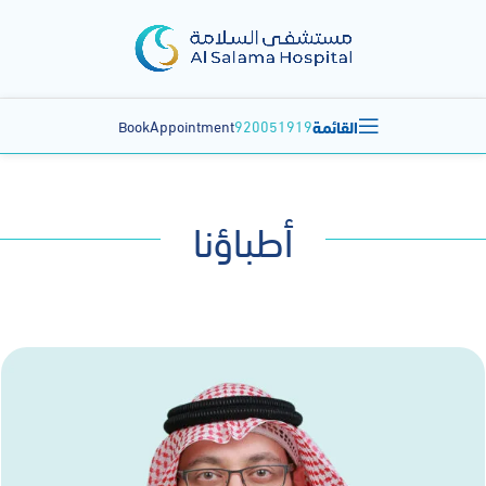
القائمة
BookAppointment
920051919
أطباؤنا